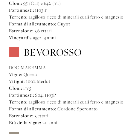
Cloni:
95 (CH) e 642 (VI)
Portinnesti:
1103 P
Terreno:
argilloso ricco di minerali quali ferro e magnesio
Forma di allevamento:
Guyot
Estensione:
3,6 ettari
Vineyard’s age:
13 anni
BEVOROSSO
DOC MAREMMA
Vigne:
Quercia
Vitigni:
100% Merlot
Cloni:
FV5
Portinnesti:
S04, 1103P
Terreno:
argilloso ricco di minerali quali ferro e magnesio
Forma di allevamento:
Cordone Speronato
Estensione:
3 ettari
Età della vigne:
20 anni