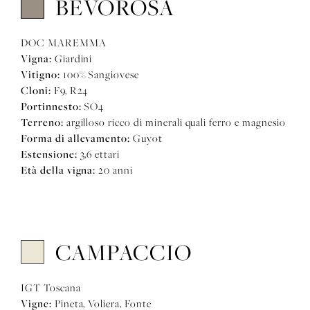
BEVOROSA
DOC MAREMMA
Vigna:
Giardini
Vitigno:
100% Sangiovese
Cloni:
F9, R24
Portinnesto:
SO4
Terreno:
argilloso ricco di minerali quali ferro e magnesio
Forma di allevamento:
Guyot
Estensione:
3,6 ettari
Età della vigna:
20 anni
CAMPACCIO
IGT Toscana
Vigne:
Pineta, Voliera, Fonte