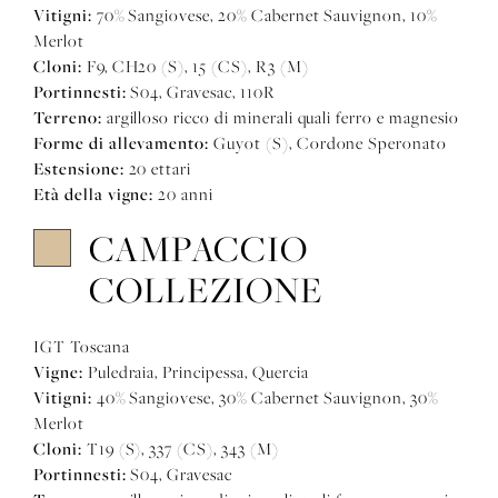
Vitigni:
70% Sangiovese, 20% Cabernet Sauvignon, 10%
Merlot
Cloni:
F9, CH20 (S), 15 (CS), R3 (M)
Portinnesti:
S04, Gravesac, 110R
Terreno:
argilloso ricco di minerali quali ferro e magnesio
Forme di allevamento:
Guyot (S), Cordone Speronato
Estensione:
20 ettari
Età della vigne:
20 anni
CAMPACCIO
COLLEZIONE
IGT Toscana
Vigne:
Puledraia, Principessa, Quercia
Vitigni:
40% Sangiovese, 30% Cabernet Sauvignon, 30%
Merlot
Cloni:
T19 (S), 337 (CS), 343 (M)
Portinnesti:
S04, Gravesac