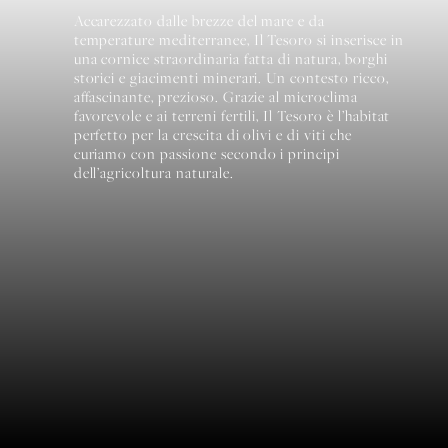
Accarezzato dalle brezze del mare e da
temperature mediterranee, Il Tesoro si inserisce in
una cornice straordinaria fatta di natura, borghi
storici e giacimenti minerari. Un contesto ricco,
affascinante, prezioso. Grazie al microclima
favorevole e ai terreni fertili, Il Tesoro è l’habitat
perfetto per la crescita di olivi e di viti che
curiamo con passione secondo i principi
dell’agricoltura naturale.