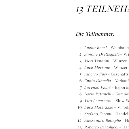
13 TEILNEH
Die Teilnehmer:
Luano Bensi
– Weinbaube
Simone Di Pasquale
– Wi
Vieri Vannoni
– Winzer A
Luca Marrone
– Winzer 
Alberto Fusi
– Geschäfts
Ennio Fancellu
– Verkaufs
Lorenzo Ficini
– Exportm
Dario Pettinelli
– Kommuni
Vito Lacerenza
– Slow 
Luca Matarazzo
– Vinoda
Chianti Classico DOCG 2019 - 12 Weine im Vergleich
Stefano Ferrini
– Handels
Alessandro Battaglia
– H
Roberto Bartolucci
–
Han