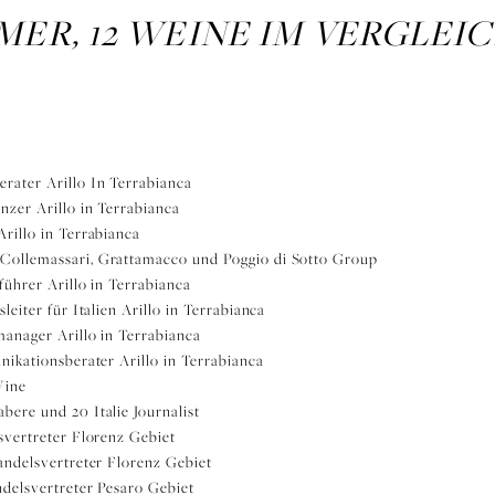
MER, 12 WEINE IM VERGLEI
rater Arillo In Terrabianca
nzer Arillo in Terrabianca
rillo in Terrabianca
Collemassari, Grattamacco und Poggio di Sotto Group
führer Arillo in Terrabianca
leiter für Italien Arillo in Terrabianca
anager Arillo in Terrabianca
kationsberater Arillo in Terrabianca
Wine
bere und 20 Italie Journalist
vertreter Florenz Gebiet
andelsvertreter Florenz Gebiet
delsvertreter Pesaro Gebiet