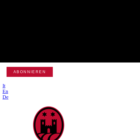
Newsletter
*
Pflichtfeld
*
E-MAIL
It
En
De