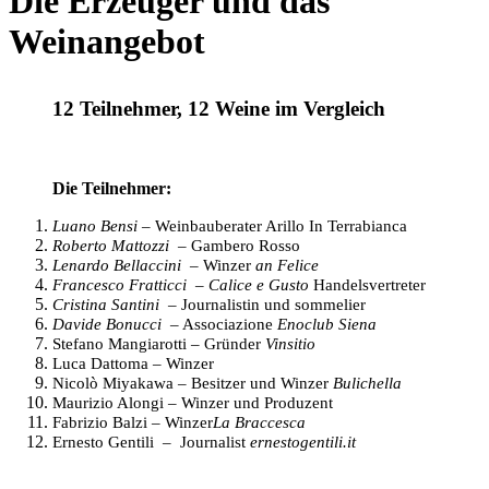
Die Erzeuger und das
Weinangebot
12 Teilnehmer, 12 Weine im Vergleich
Die Teilnehmer:
Luano Bensi
– Weinbauberater Arillo In Terrabianca
Roberto Mattozzi
– Gambero Rosso
Lenardo Bellaccini
–
Winzer
an Felice
Francesco Fratticci
–
Calice e Gusto
Handelsvertreter
Cristina Santini
–
Journalistin
und sommelier
Davide Bonucci
–
Associazione
Enoclub Siena
Stefano Mangiarotti
– Gründer
Vinsitio
Luca Dattoma
–
Winzer
Nicolò Miyakawa
– B
esitzer und Winzer
Bulichella
Maurizio Alongi
–
Winzer und Produzent
Fabrizio Balzi
–
Winzer
La Braccesca
Ernesto Gentili
–
Journalist
ernestogentili.it