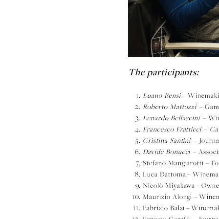
The participants:
Luano Bensi
– Winemakin
Roberto Mattozzi
– Gam
Lenardo Bellaccini
– Wi
Francesco Fratticci
–
Ca
Cristina Santini
– Journa
Davide Bonucci
–
Assoc
Stefano Mangiarotti
–
Fo
Luca Dattoma
– Winema
Nicolò Miyakawa
– Owne
Maurizio Alongi
– Wine
Fabrizio Balzi
– Winema
Ernesto Gentili
–
Journa