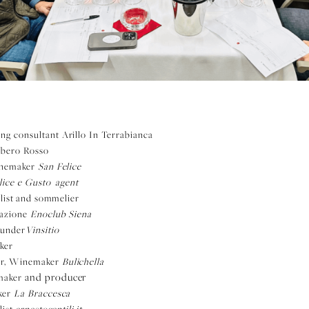
g consultant Arillo In Terrabianca
bero Rosso
nemaker
San Felice
lice e Gusto agent
list
and sommelier
iazione
Enoclub Siena
under
Vinsitio
ker
r, Winemaker
Bulichella
and producer
maker
ker
La Braccesca
list
ernestogentili.it