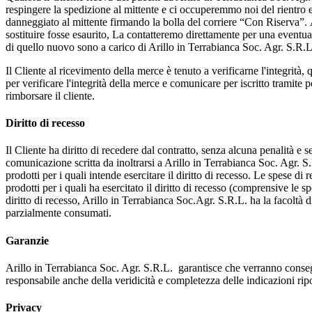
respingere la spedizione al mittente e ci occuperemmo noi del rientro e 
danneggiato al mittente firmando la bolla del corriere “Con Riserva”. 
sostituire fosse esaurito, La contatteremo direttamente per una eventua
di quello nuovo sono a carico di Arillo in Terrabianca Soc. Agr. S.R.L
Il Cliente al ricevimento della merce è tenuto a verificarne l'integrità, 
per verificare l'integrità della merce e comunicare per iscritto tramite p
rimborsare il cliente.
Diritto di recesso
Il Cliente ha diritto di recedere dal contratto, senza alcuna penalità e
comunicazione scritta da inoltrarsi a Arillo in Terrabianca Soc. Agr. S.
prodotti per i quali intende esercitare il diritto di recesso. Le spese di
prodotti per i quali ha esercitato il diritto di recesso (comprensive le
diritto di recesso, Arillo in Terrabianca Soc.Agr. S.R.L. ha la facoltà di 
parzialmente consumati.
Garanzie
Arillo in Terrabianca Soc. Agr. S.R.L. garantisce che verranno consegnati
responsabile anche della veridicità e completezza delle indicazioni ripo
Privacy