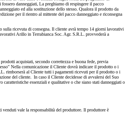
tti fossero danneggiati, La preghiamo di respingere il pacco
nneggiato ed alla sostituzione dello stesso. Qualora il prodotto da
edizione per il rientro al mittente del pacco danneggiato e riconsegna
rlo sulla ricevuta di consegna. Il cliente avrà tempo 14 giorni lavorativi
avorativi Arillo in Terrabianca Soc. Agr. S.R.L. provvederà a
i prodotti acquistati, secondo correttezza e buona fede, previa
esso" Nella comunicazione il Cliente dovrà indicare il prodotto o i
.L. rimborserà al Cliente tutti i pagamenti ricevuti per il prodotto o i
azione del cliente. In caso il Cliente decidesse di avvalersi del Suo
ro caratteristiche essenziali e qualitative o che siano stati danneggiati o
i venduti vale la responsabilità del produttore. Il produttore è