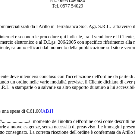
P.I.: 06931480484
Tel. 0577 54029
ommercializzati da I Arillo in Terrabianca Soc. Agr. S.R.L. attraverso il
to internet e secondo le procedure qui indicate, tra il venditore e il Client
mercio elettronico e al D.Lgs. 206/2005 con specifico riferimento alla n
ente, saranno efficaci dal momento della pubblicazione sul sito e verra
liente deve intendersi concluso con l'accettazione dell'ordine da parte di 
ndo un ordine nelle varie modalità previste, il Cliente dichiara di aver 
.R.L. a stamparle o a salvarle su altro supporto duraturo a lui accessibil
re una spesa di €.61,00
[AB1]
//......................al momento dell'inoltro dell'ordine così come descritt
guarle a nuove esigenze, senza necessità di preavviso. Le immagini present
tto consegnato. La corretta ricezione dell'ordine è confermata da Arillo