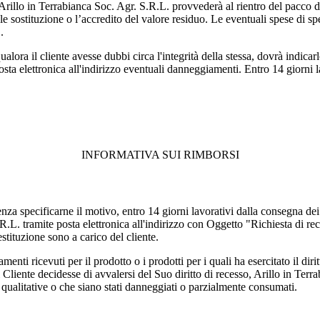
Arillo in Terrabianca Soc. Agr. S.R.L. provvederà al rientro del pacco da
le sostituzione o l’accredito del valore residuo. Le eventuali spese di sp
.
qualora il cliente avesse dubbi circa l'integrità della stessa, dovrà indica
osta elettronica all'indirizzo
eventuali danneggiamenti. Entro 14 giorni l
INFORMATIVA SUI RIMBORSI
 senza specificarne il motivo, entro 14 giorni lavorativi dalla consegna de
R.L. tramite posta elettronica all'indirizzo
con Oggetto "Richiesta di rec
restituzione sono a carico del cliente.
menti ricevuti per il prodotto o i prodotti per i quali ha esercitato il di
Cliente decidesse di avvalersi del Suo diritto di recesso, Arillo in Terra
i e qualitative o che siano stati danneggiati o parzialmente consumati.