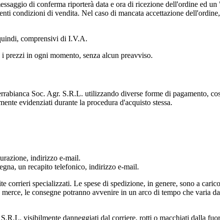
 messaggio di conferma riporterà data e ora di ricezione dell'ordine ed 
nti condizioni di vendita. Nel caso di mancata accettazione dell'ordine
 quindi, comprensivi di I.V.A.
re i prezzi in ogni momento, senza alcun preavviso.
in Terrabianca Soc. Agr. S.R.L. utilizzando diverse forme di pagamento, co
ente evidenziati durante la procedura d'acquisto stessa.
turazione, indirizzo e-mail.
gna, un recapito telefonico, indirizzo e-mail.
te corrieri specializzati. Le spese di spedizione, in genere, sono a car
la merce, le consegne potranno avvenire in un arco di tempo che varia da
S.R.L. visibilmente danneggiati dal corriere, rotti o macchiati dalla fuor