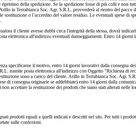
ripristino della spedizione. Se la spedizione fosse di più colli e non tu
Arillo in Terrabianca Soc. Agr. S.R.L. provvederà al rientro del pacco da
le sostituzione o l’accredito del valore residuo. Le eventuali spese di sp
.
qualora il cliente avesse dubbi circa l'integrità della stessa, dovrà indica
osta elettronica all'indirizzo
eventuali danneggiamenti. Entro 14 giorni l
 senza specificarne il motivo, entro 14 giorni lavorativi dalla consegna de
R.L. tramite posta elettronica all'indirizzo
con Oggetto "Richiesta di rec
 restituzione sono a carico del cliente. Arillo in Terrabianca Soc. Agr. S.R
 spese di consegna originarie se addebbiate) entro 14 giorni dalla comunic
non accettare la restituzione dei prodotti che siano stati alterati nelle lo
 prodotti eguali a quelli indicati e descritti nel sito. Per tutti i prodott
rtate sulle confezioni.