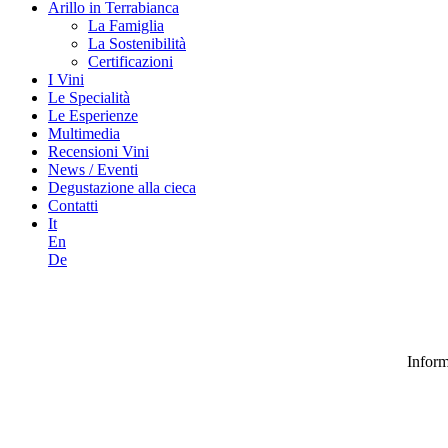
Arillo in Terrabianca
La Famiglia
La Sostenibilità
Certificazioni
I Vini
Le Specialità
Le Esperienze
Multimedia
Recensioni Vini
News / Eventi
Degustazione alla cieca
Contatti
It
En
De
Inform