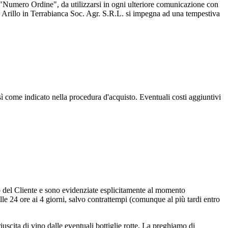
un "Numero Ordine", da utilizzarsi in ogni ulteriore comunicazione con
, Arillo in Terrabianca Soc. Agr. S.R.L. si impegna ad una tempestiva
sì come indicato nella procedura d'acquisto. Eventuali costi aggiuntivi
ico del Cliente e sono evidenziate esplicitamente al momento
lle 24 ore ai 4 giorni, salvo contrattempi (comunque al più tardi entro
iuscita di vino dalle eventuali bottiglie rotte, La preghiamo di