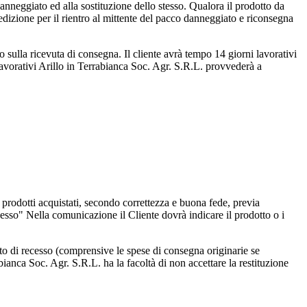
nneggiato ed alla sostituzione dello stesso. Qualora il prodotto da
edizione per il rientro al mittente del pacco danneggiato e riconsegna
rlo sulla ricevuta di consegna. Il cliente avrà tempo 14 giorni lavorativi
avorativi Arillo in Terrabianca Soc. Agr. S.R.L. provvederà a
i prodotti acquistati, secondo correttezza e buona fede, previa
esso" Nella comunicazione il Cliente dovrà indicare il prodotto o i
ritto di recesso (comprensive le spese di consegna originarie se
bianca Soc. Agr. S.R.L. ha la facoltà di non accettare la restituzione